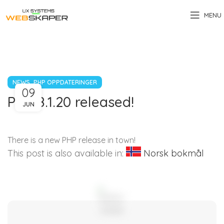
MENU
,
NEWS
PHP OPPDATERINGER
09
PHP 8.1.20 released!
JUN
There is a new PHP release in town!
This post is also available in:
Norsk bokmål