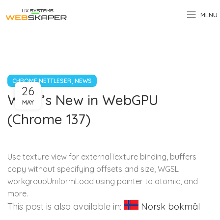
MENU
,
CHROME NETTLESER
NEWS
26
What’s New in WebGPU
MAY
(Chrome 137)
Use texture view for externalTexture binding, buffers
copy without specifying offsets and size, WGSL
workgroupUniformLoad using pointer to atomic, and
more.
This post is also available in:
Norsk bokmål