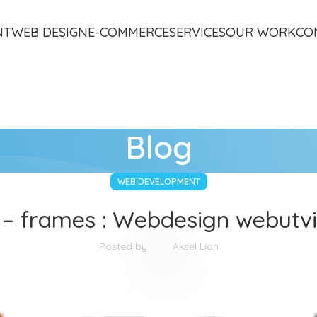
NT
WEB DESIGN
E-COMMERCE
SERVICES
OUR WORK
CO
Blog
WEB DEVELOPMENT
 frames : Webdesign webutvi
Posted by
Aksel Lian