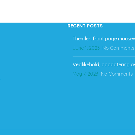
RECENT POSTS
Themler, front page mousew
June 1, 2023
No Comments
Vedlikehold, oppdatering av
May 7, 2023
No Comments
o