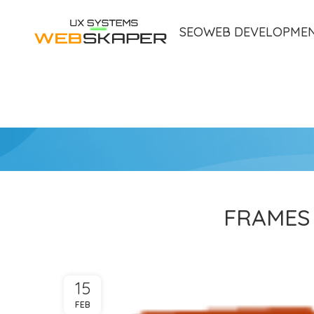
SEO
WEB DEVELOPME
FRAMES –
15
FEB